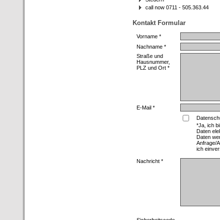
call now 0711 - 505.363.44
Kontakt Formular
Vorname *
Nachname *
Straße und
Hausnummer,
PLZ und Ort *
E-Mail *
Datenschu
*Ja, ich 
Daten ele
Daten we
Anfrage/A
ich einve
Nachricht *