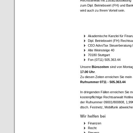
Rechtsanwalt mit Zusatzausbildung
zum Dipl. Betriebswirt (FH) und Ba
wird auch zu Ihrem Vorteil sein.
Akademische Kanzlei für Finan
Dipl. Betriebswirt (FH) Recht
CEO AdvoTax Steuerberatung 
Alte Weinsteige 40
70180 Stuttgart
Fon (0711) 505.363.44
Unsere
Bürozeiten
sind von Montag
17.00 Uhr
.
Zu diesen Zeiten erreichen Sie mein 
Rufnummer 0711 - 505.363.44
In dringenden Fällen erreichen Sie m
kostenpflichtige Rechtsanwalt Hotlin
der Rufnummer 09001/800808, 1,99€
dtsch. Festnetz, Mobilfunk abweiche
Wir helfen bei
Finanzen
Recht
Steuern