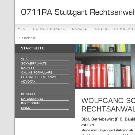
VITA
SCHWERPUNKTE
KANZLEI
ONLINE FORMULAR
Startseite
STARTSEITE
VITA
SCHWERPUNKTE
KANZLEI
ONLINE FORMULARE
HOTLINE RECHTSANWALT
ADVOTAX
KONTAKT
WOLFGANG SC
DATENSCHUTZ
IMPRESSUM
RECHTSANWA
LINKS
Dipl. Betriebswirt (FH), Ba
est 1989
Meine über 30-jährige Erfahrung als f